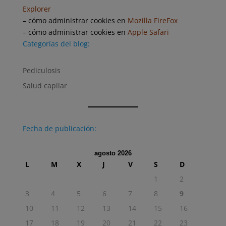
Explorer
– cómo administrar cookies en
Mozilla FireFox
– cómo administrar cookies en
Apple Safari
Categorías del blog:
Pediculosis
Salud capilar
Fecha de publicación:
agosto 2026
L
M
X
J
V
S
D
1
2
3
4
5
6
7
8
9
10
11
12
13
14
15
16
17
18
19
20
21
22
23